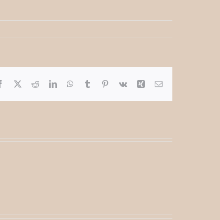
Facebook
X
Reddit
LinkedIn
WhatsApp
Tumblr
Pinterest
Vk
Xing
E-
mail