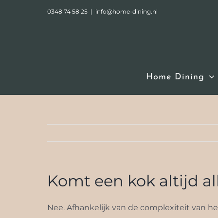
Ga
0348 74 58 25
|
info@home-dining.nl
naar
inhoud
Home Dining
Komt een kok altijd a
Nee. Afhankelijk van de complexiteit van he