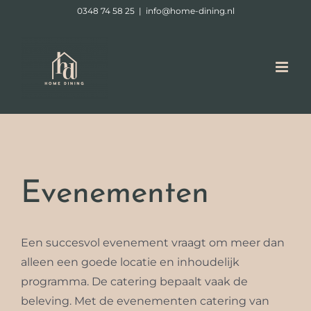
Ga
0348 74 58 25
|
info@home-dining.nl
naar
inhoud
Evenementen
Een succesvol evenement vraagt om meer dan
alleen een goede locatie en inhoudelijk
programma. De catering bepaalt vaak de
beleving. Met de evenementen catering van