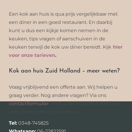
Een kok aan huis is qua prijs vergelijkbaar met
een diner in een goed restaurant. En daarbij
kunt u dus een kijkje komen nemen in de
keuken, tips vragen of aanschuiven in de
keuken terwijl de kok uw diner bereidt. Kijk
hier
voor onze tarieven
.
Kok aan huis Zuid Holland – meer weten?
Vraag vrijblijvend een offerte aan. Wij helpen u
graag verder. Nog andere vragen? Via ons
contactformulier
vindt u de mogelijkheden om
met ons in contact te komen.
Tel:
0348-745825
Whatsapp:
06-22822591