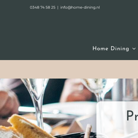
Ga
0348 74 58 25
|
info@home-dining.nl
naar
inhoud
Home Dining
Pr