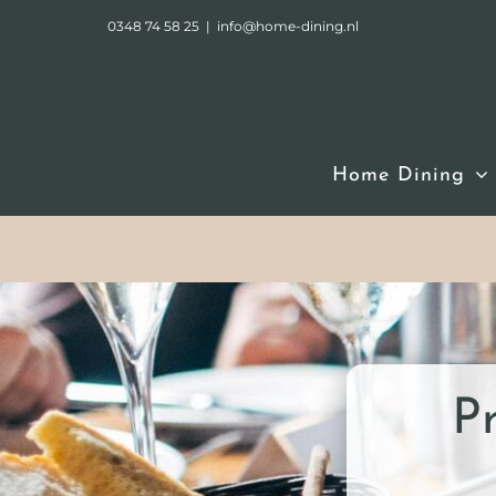
Ga
0348 74 58 25
|
info@home-dining.nl
naar
inhoud
Home Dining
Pr